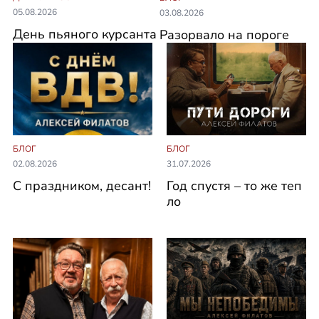
05.08.2026
03.08.2026
День пьяного курсанта
Разорвало на пороге
БЛОГ
БЛОГ
02.08.2026
31.07.2026
С праздником, десант!
Год спустя – то же теп
ло