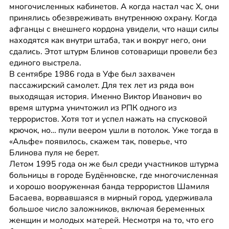
многочисленных кабинетов. А когда настал час Х, они 
принялись обезвреживать внутреннюю охрану. Когда 
афганцы с внешнего кордона увидели, что нащи силы 
находятся как внутри штаба, так и вокруг него, они 
сдались. Этот штурм Блинов сотоварищи провели без 
единого выстрела.
В сентябре 1986 года в Уфе был захвачен 
пассажирский самолет. Для тех лет из ряда вон 
выходящая история. Именно Виктор Иванович во 
время штурма уничтожил из РПК одного из 
террористов. Хотя тот и успел нажать на спусковой 
крючок, но… пули веером ушли в потолок. Уже тогда в 
«Альфе» появилось, скажем так, поверье, что 
Блинова пуля не берет.
Летом 1995 года он же был среди участников штурма 
больницы в городе Будённовске, где многочисленная 
и хорошо вооруженная банда террористов Шамиля 
Басаева, ворвавшаяся в мирный город, удерживала 
большое число заложников, включая беременных 
женщин и молодых матерей. Несмотря на то, что его 