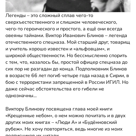
Легенды – это сложный сплав чего-то 
сверхъестественного и слишком человеческого, 
чего-то героического и простого, а ещё они всегда 
овеяны тайнами. Виктор Иванович Блинов – легенда 
отечественного спецназа. Мой старший друг, товарищ 
и учитель хорошо известен и «альфовцам», и 
широкой общественности. Но бессмысленно спорить 
с тем, что, казалось бы, простой офицер спецназа до 
сих пор не разгадан до конца. Подполковник Блинов 
в возрасте 66 лет погиб четыре года назад в Сирии, в 
бою с террористами запрещенной в России ИГИЛ. Но 
даже сейчас обстоятельства его гибели не 
однозначны…
Виктору Блинову посвящена глава моей книги 
«Крещенные небом», о нем можно почитать и в двух 
других моих книгах – «Люди А» и «Будённовский 
рубеж». Не хочу повторяться, ведь многие из моих 
подписчиков их читали.