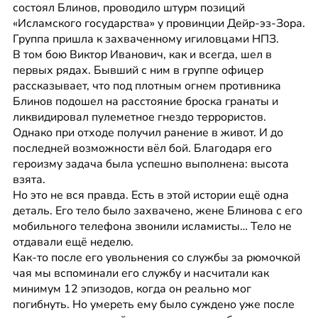
состоял Блинов, проводило штурм позиций 
«Исламского государства» у провинции Дейр-эз-Зора. 
Группа пришла к захваченному игиловцами НПЗ.
В том бою Виктор Иванович, как и всегда, шел в 
первых рядах. Бывший с ним в группе офицер 
рассказывает, что под плотным огнем противника 
Блинов подошел на расстояние броска гранаты и 
ликвидировал пулеметное гнездо террористов. 
Однако при отходе получил ранение в живот. И до 
последней возможности вёл бой. Благодаря его 
героизму задача была успешно выполнена: высота 
взята.
Но это не вся правда. Есть в этой истории ещё одна 
деталь. Его тело было захвачено, жене Блинова с его 
мобильного телефона звонили исламисты… Тело не 
отдавали ещё неделю.
Как-то после его увольнения со службы за рюмочкой 
чая мы вспоминали его службу и насчитали как 
минимум 12 эпизодов, когда он реально мог 
погибнуть. Но умереть ему было суждено уже после 