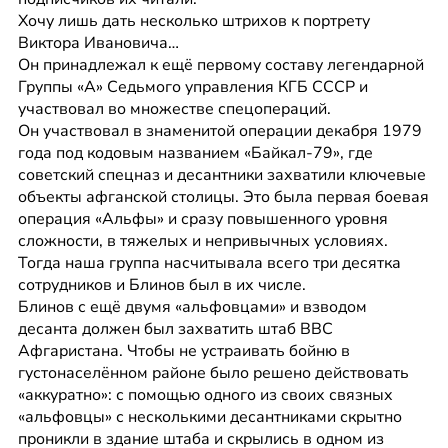
Хочу лишь дать несколько штрихов к портрету 
Виктора Ивановича…
Он принадлежал к ещё первому составу легендарной 
Группы «А» Седьмого управления КГБ СССР и 
участвовал во множестве спецопераций.
Он участвовал в знаменитой операции декабря 1979 
года под кодовым названием «Байкал-79», где 
советский спецназ и десантники захватили ключевые 
объекты афганской столицы. Это была первая боевая 
операция «Альфы» и сразу повышенного уровня 
сложности, в тяжелых и непривычных условиях. 
Тогда наша группа насчитывала всего три десятка 
сотрудников и Блинов был в их числе.
Блинов с ещё двумя «альфовцами» и взводом 
десанта должен был захватить штаб ВВС 
Афгаристана. Чтобы не устраивать бойню в 
густонаселённом районе было решено действовать 
«аккуратно»: с помощью одного из своих связных 
«альфовцы» с несколькими десантниками скрытно 
проникли в здание штаба и скрылись в одном из 