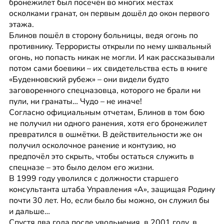
бронежилет был посечён во многих местах 
осколками гранат, он первым дошёл до окон первого 
этажа.
Блинов пошёл в сторону больницы, ведя огонь по 
противнику. Террористы открыли по нему шквальный 
огонь, но попасть никак не могли. И как рассказывали 
потом сами боевики – их свидетельства есть в книге 
«Буденновский рубеж» – они видели будто 
заговоренного спецназовца, которого не брали ни 
пули, ни гранаты… Чудо – не иначе!
Согласно официальным отчетам, Блинов в том бою 
не получил ни одного ранения, хотя его бронежилет 
превратился в ошмётки. В действительности же он 
получил осколочное ранение и контузию, но 
предпочёл это скрыть, чтобы остаться служить в 
спецназе – это было делом его жизни.
В 1999 году уволился с должности старшего 
консультанта штаба Управления «А», защищая Родину 
почти 30 лет. Но, если было бы можно, он служил бы 
и дальше…
Спустя два года после увольнения, в 2001 году, в 