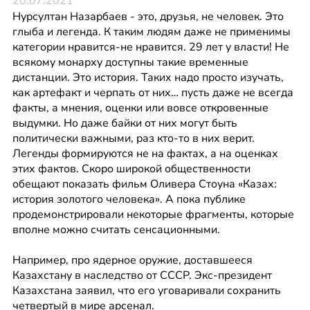
20.07.2021
Нурсултан Назарбаев - это, друзья, не человек. Это 
глыба и легенда. К таким людям даже не применимы 
категории нравится-не нравится. 29 лет у власти! Не 
всякому монарху доступны такие временные 
дистанции. Это история. Таких надо просто изучать, 
как артефакт и черпать от них… пусть даже не всегда 
факты, а мнения, оценки или вовсе откровенные 
выдумки. Но даже байки от них могут быть 
политически важными, раз кто-то в них верит. 
Легенды формируются не на фактах, а на оценках 
этих фактов. Скоро широкой общественности 
обещают показать фильм Оливера Стоуна «Казах: 
история золотого человека». А пока публике 
продемонстрировали некоторые фрагменты, которые 
вполне можно считать сенсационными. 
Например, про ядерное оружие, доставшееся 
Казахстану в наследство от СССР. Экс-президент 
Казахстана заявил, что его уговаривали сохранить 
четвертый в мире арсенал. 