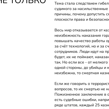
НЕ ТОЛЬКО
Тема стала следствием гибел
судимого за насильственные 
причины, почему допустить с
плоскости права и безопаснос
Весь мир отказывается от каз
неизбежность наказания гора
повышать качество работы ор
за счёт технологий, но и за 
сотрудников. Люди идут на пр
будет, их не поймают, наказа
так. Но если все - от мелког
одной стороны, до убийцы и н
неизбежна, то смертная казн
Если же говорить о террорист
вопросов, то их смертью не на
Пожизненное заключение в од
есть судебные ошибки, напри
ряде штатов, каждый 25 казн