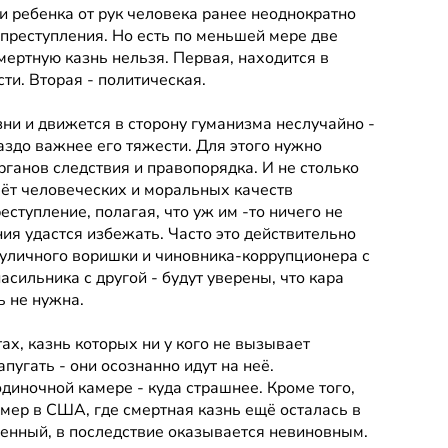
и ребенка от рук человека ранее неоднократно 
преступления. Но есть по меньшей мере две 
мертную казнь нельзя. Первая, находится в 
ти. Вторая - политическая. 
ни и движется в сторону гуманизма неслучайно - 
здо важнее его тяжести. Для этого нужно 
ганов следствия и правопорядка. И не столько 
счёт человеческих и моральных качеств 
еступление, полагая, что уж им -то ничего не 
ния удастся избежать. Часто это действительно 
о уличного воришки и чиновника-коррупционера с 
асильника с другой - будут уверены, что кара 
ь не нужна.
ах, казнь которых ни у кого не вызывает 
пугать - они осознанно идут на неё. 
иночной камере - куда страшнее. Кроме того, 
мер в США, где смертная казнь ещё осталась в 
енный, в последствие оказывается невиновным. 